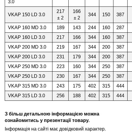
3.0
217
166
VKAP 150 LD 3.0
344
150
387
± 2
± 2
VKAP 160 MD 3.0
189
143
244
160
287
VKAP 160 LD 3.0
217
166
344
160
387
VKAP 200 MD 3.0
219
167
344
200
387
VKAP 200 LD 3.0
231
179
344
200
387
VKAP 250 MD 3.0
223
160
344
250
387
VKAP 250 LD 3.0
230
167
344
250
387
VKAP 315 MD 3.0
243
175
402
315
444
VKAP 315 LD 3.0
256
188
402
315
444
З більш детальною інформацією можна
ознайомитись у презентації товару.
Інформація на сайті має довідковий характер.