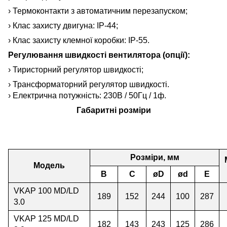
› Термоконтакти з автоматичним перезапуском;
› Клас захисту двигуна: IP-44;
› Клас захисту клемної коробки: IP-55.
Регулювання швидкості вентилятора (опції):
› Тиристорний регулятор швидкості;
› Трансформаторний регулятор швидкості.
›
Електрична потужність: 230В
/
50Гц
/
1ф.
Габаритні розміри
Розміри, мм
Модель
B
C
øD
ød
E
VKAP 100 MD/LD
189
152
244
100
287
3.0
VKAP 125 MD/LD
182
143
243
125
286