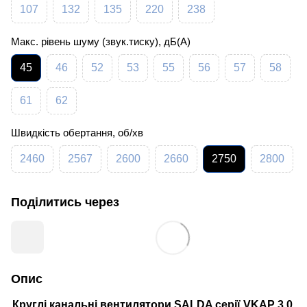
107
132
135
220
238
Макс. рівень шуму (звук.тиску), дБ(А)
45
46
52
53
55
56
57
58
61
62
Швидкість обертання, об/хв
2460
2567
2600
2660
2750
2800
Поділитись через
Опис
Круглі канальні вентилятори SALDA серії VKAP 3.0,