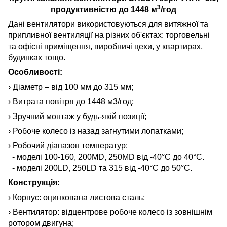
3
продуктивністю до
1448
м
/год
Дані вентилятори використовуються для витяжної та
припливної вентиляції на різних об'єктах: торговельні
та офісні приміщення, виробничі цехи, у квартирах,
будинках тощо.
Особливості:
› Діаметр – від 100 мм до 315 мм;
› Витрата повітря до 1448 м3/год;
› Зручний монтаж у будь-якій позиції;
› Робоче колесо із назад загнутими лопатками;
› Робочий діапазон температур:
- моделі 100-160, 200MD, 250MD від -40°C до 40°C.
- моделі 200LD, 250LD та 315 від -40°C до 50°C.
Конструкція:
› Корпус: оцинкована листова сталь;
› Вентилятор: відцентрове робоче колесо із зовнішнім
ротором двигуна;