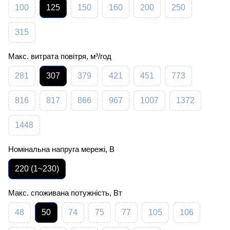
100
125
150
160
200
250
315
Макс. витрата повітря, м³/год
281
307
379
421
451
773
816
817
866
967
1007
1372
1448
Номінальна напруга мережі, В
220 (1~230)
Макс. споживана потужність, Вт
48
50
74
75
77
105
106