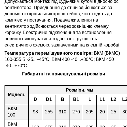
Допускається монтаж під будь-яким кутом відносно осі
вентилятора. Приєднання до стіни здійснюється за
допомогою кріпильних кронштейнів, які входять до
комплекту постачання. Подача живлення на
вентилятор здійснюється через зовнішню клемну
коробку. Електричне підключення та встановлення
повинні виконуватися згідно з інструкцією та
електричною схемою, зазначеними на клемній коробці.
Температура переміщуваного повітря:
ВКМ (ВКМС)
100-355 Б -25...+45°С; ВКМ 400 -40...+80°С; ВКМ 450
-40...+70°С.
Габаритні та приєднувальні розміри
Розміри, мм
Модель
D
D1
B
B1
L
L1
L2
L
ВКМ
98
255
310
270
205
20
25
3
100
ВКМ