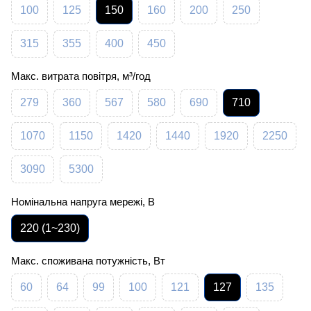
100
125
150
160
200
250
315
355
400
450
Макс. витрата повітря, м³/год
279
360
567
580
690
710
1070
1150
1420
1440
1920
2250
3090
5300
Номінальна напруга мережі, В
220 (1~230)
Макс. споживана потужність, Вт
60
64
99
100
121
127
135