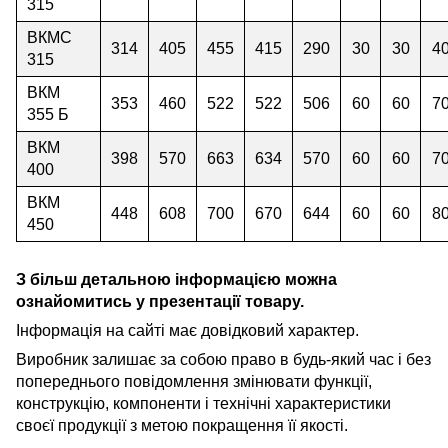
315
ВКМС
314
405
455
415
290
30
30
4
315
ВКМ
353
460
522
522
506
60
60
7
355 Б
ВКМ
398
570
663
634
570
60
60
7
400
ВКМ
448
608
700
670
644
60
60
8
450
З більш детальною інформацією можна
ознайомитись у презентації товару.
Інформація на сайті має довідковий характер.
Виробник залишає за собою право в будь-який час і без
попереднього повідомлення змінювати функції,
конструкцію, компоненти і технічні характеристики
своєї продукції з метою покращення її якості.