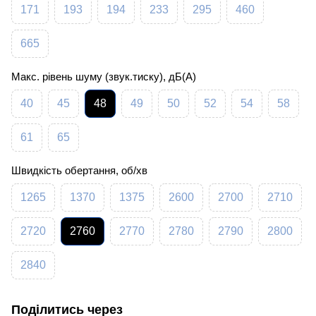
171
193
194
233
295
460
665
Макс. рівень шуму (звук.тиску), дБ(А)
40
45
48
49
50
52
54
58
61
65
Швидкість обертання, об/хв
1265
1370
1375
2600
2700
2710
2720
2760
2770
2780
2790
2800
2840
Поділитись через