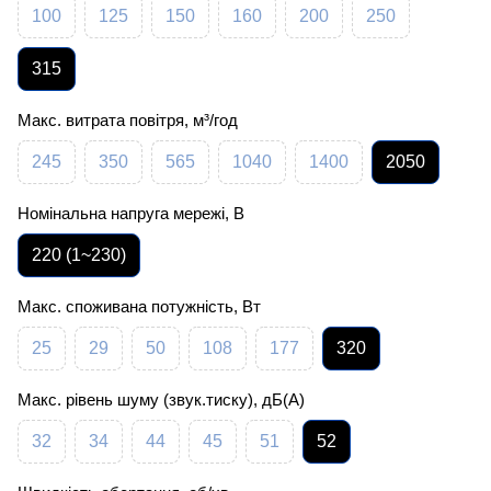
100
125
150
160
200
250
315
Макс. витрата повітря, м³/год
245
350
565
1040
1400
2050
Номінальна напруга мережі, В
220 (1~230)
Макс. споживана потужність, Вт
25
29
50
108
177
320
Макс. рівень шуму (звук.тиску), дБ(А)
32
34
44
45
51
52