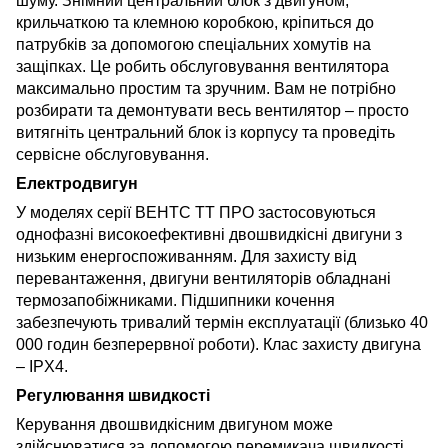
шуму. Знімний центральний блок з двигуном,
крильчаткою та клемною коробкою, кріпиться до
патрубків за допомогою спеціальних хомутів на
защіпках. Це робить обслуговування вентилятора
максимально простим та зручним. Вам не потрібно
розбирати та демонтувати весь вентилятор – просто
витягніть центральний блок із корпусу та проведіть
сервісне обслуговування.
Електродвигун
У моделях серії ВЕНТС ТТ ПРО застосовуються
однофазні високоефективні двошвидкісні двигуни з
низьким енергоспоживанням. Для захисту від
перевантаження, двигуни вентиляторів обладнані
термозапобіжниками. Підшипники кочення
забезпечують тривалий термін експлуатації (близько 40
000 годин безперервної роботи). Клас захисту двигуна
– IPX4.
Регулювання швидкості
Керування двошвидкісним двигуном може
здійснюватися за допомогою перемикача швидкості