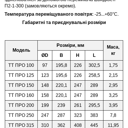
П2-1-300 (замовляються окремо).
Температура переміщуваного повітря:
-25...+60°С.
Габаритні та приєднувальні розміри
Розміри, мм
Маса,
Модель
кг
ØD
B
H
L
ТТ ПРО 100
97
195,8
226
302,5
1,75
ТТ ПРО 125
123
195,6
226
258,5
2,15
ТТ ПРО 150
148
220,1
247
289
2,95
ТТ ПРО 160
158
220,1
247
289
3,25
ТТ ПРО 200
199
239
261
295,5
3,95
ТТ ПРО 250
247
287
323
383
7,8
ТТ ПРО 315
310
362
408
445
11,95