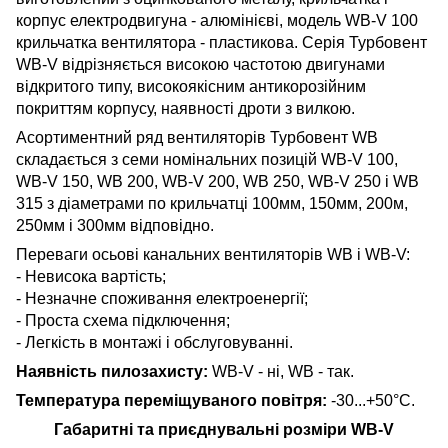
корпус електродвигуна - алюмінієві, модель WB-V 100
крильчатка вентилятора - пластикова. Серія Турбовент
WB-V відрізняється високою частотою двигунами
відкритого типу, високоякісним антикорозійним
покриттям корпусу, наявності дроти з вилкою.
Асортиментний ряд вентиляторів Турбовент WB
складається з семи номінальних позицій WB-V 100,
WB-V 150, WB 200, WB-V 200, WB 250, WB-V 250 і WB
315 з діаметрами по крильчатці 100мм, 150мм, 200м,
250мм і 300мм відповідно.
Переваги осьові канальних вентиляторів WB і WB-V:
- Невисока вартість;
- Незначне споживання електроенергії;
- Проста схема підключення;
- Легкість в монтажі і обслуговуванні.
Наявність пилозахисту:
WB-V - ні, WB - так.
Температура переміщуваного повітря:
-30...+50°С.
Габаритні та приєднувальні розміри WB-V