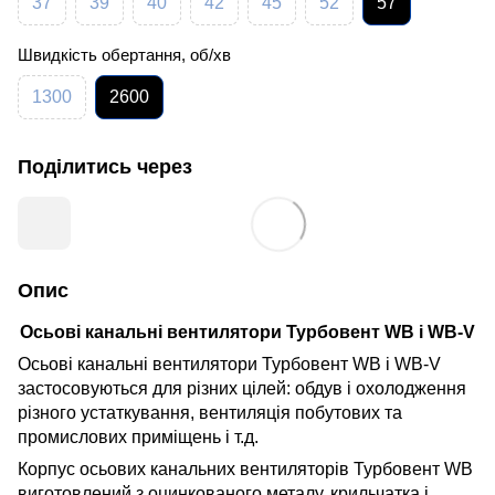
37
39
40
42
45
52
57
Швидкість обертання, об/хв
1300
2600
Поділитись через
Опис
Осьові канальні вентилятори Турбовент WB і WB-V
Осьові канальні вентилятори Турбовент WB і WB-V
застосовуються для різних цілей: обдув і охолодження
різного устаткування, вентиляція побутових та
промислових приміщень і т.д.
Корпус осьових канальних вентиляторів Турбовент WB
виготовлений з оцинкованого металу, крильчатка і