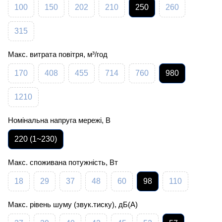
100
150
202
210
250
260
315
Макс. витрата повітря, м³/год
170
408
455
714
760
980
1210
Номінальна напруга мережі, В
220 (1~230)
Макс. споживана потужність, Вт
18
29
37
48
60
98
110
Макс. рівень шуму (звук.тиску), дБ(А)