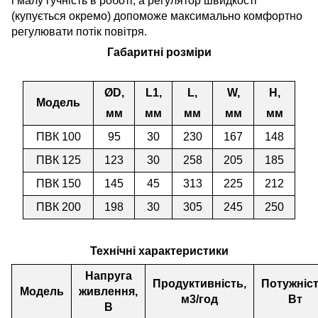
і малу гучність в роботі, а регулятор швидкості
(купується окремо) допоможе максимально комфортно
регулювати потік повітря.
Габаритні розміри
ØD,
L1,
L,
W,
H,
Модель
мм
мм
мм
мм
мм
ПВК 100
95
30
230
167
148
ПВК 125
123
30
258
205
185
ПВК 150
145
45
313
225
212
ПВК 200
198
30
305
245
250
Технічні характеристики
Напруга
Продуктивність,
Потужніст
Модель
живлення,
м3/год
Вт
В