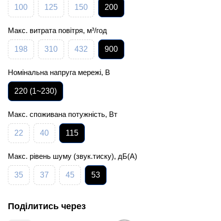
100
125
150
200
Макс. витрата повітря, м³/год
198
310
432
900
Номінальна напруга мережі, В
220 (1~230)
Макс. споживана потужність, Вт
22
40
115
Макс. рівень шуму (звук.тиску), дБ(А)
35
37
45
53
Поділитись через