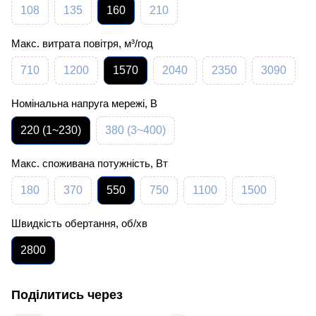
108
135
160
210
Макс. витрата повітря, м³/год
710
1200
1570
2040
2350
3090
Номінальна напруга мережі, В
220 (1~230)
380 (3~400)
Макс. споживана потужність, Вт
180
370
550
750
1100
1500
Швидкість обертання, об/хв
2800
Поділитись через