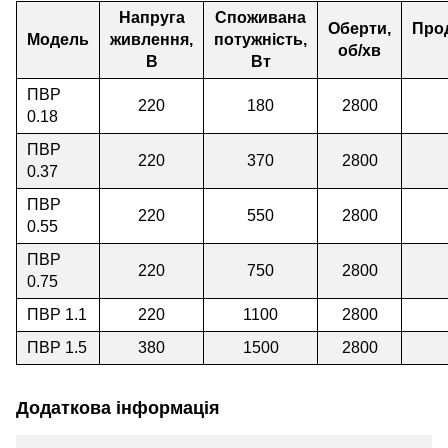
Напруга
Споживана
Оберти
,
Прод
Модель
живлення,
потужність,
об/хв
В
Вт
ПВР
220
180
2800
0.18
ПВР
220
370
2800
0.37
ПВР
220
550
2800
0.55
ПВР
220
750
2800
0.75
ПВР 1.1
220
1100
2800
ПВР 1.5
380
1500
2800
Додаткова інформація