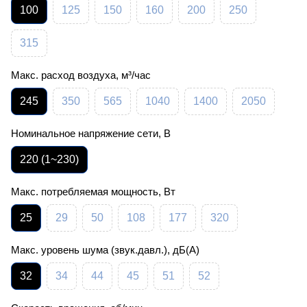
100
125
150
160
200
250
315
Макс. расход воздуха, м³/час
245
350
565
1040
1400
2050
Номинальное напряжение сети, В
220 (1~230)
Макс. потребляемая мощность, Вт
25
29
50
108
177
320
Макс. уровень шума (звук.давл.), дБ(А)
32
34
44
45
51
52