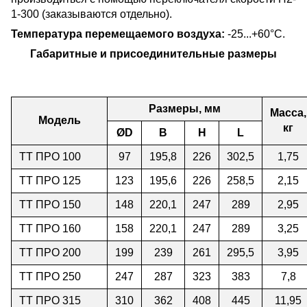
1-300 (заказываются отдельно).
Температура перемещаемого воздуха:
-25...+60°С.
Габаритные и присоединительные размеры
Размеры, мм
Масса,
Модель
кг
ØD
B
H
L
ТТ ПРО 100
97
195,8
226
302,5
1,75
ТТ ПРО 125
123
195,6
226
258,5
2,15
ТТ ПРО 150
148
220,1
247
289
2,95
ТТ ПРО 160
158
220,1
247
289
3,25
ТТ ПРО 200
199
239
261
295,5
3,95
ТТ ПРО 250
247
287
323
383
7,8
ТТ ПРО 315
310
362
408
445
11,95