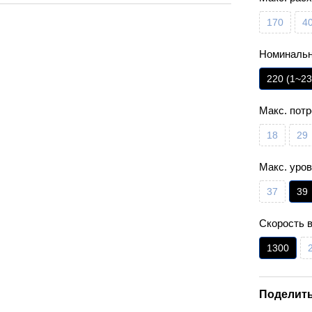
170
4
Номинальн
220 (1~23
Макс. пот
18
29
Макс. уров
37
39
Скорость 
1300
Поделить