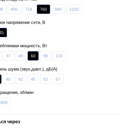
08
455
714
760
980
1210
ое напряжение сети, В
0)
ребляемая мощность, Вт
37
48
60
98
110
ень шума (звук.давл.), дБ(А)
40
42
45
52
57
вращения, об/мин
2600
ся через