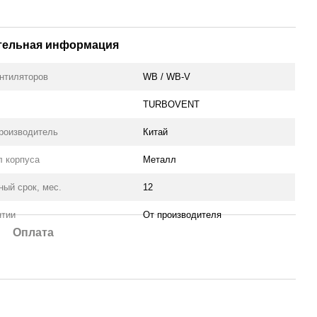
тельная информация
нтиляторов
WB / WB-V
TURBOVENT
роизводитель
Китай
л корпуса
Металл
ный срок, мес.
12
нтии
От производителя
Оплата