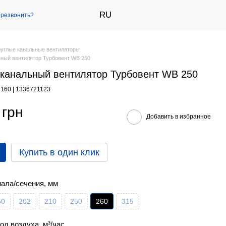
RU
резвонить?
руглые канальные вентиляторы
ный вентилятор Турбовент WB 250
канальный вентилятор Турбовент WB 250
7160 | 1336721123
 грн
Добавить в избранное
Купить в один клик
нала/сечения, мм
50
202
210
250
260
315
од воздуха, м³/час