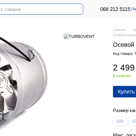
068 212 5115
Пе
Главная
К
Осевой каналь
Осевой 
Код товара: 
2 499
В наличии
Купить
Размер ка
100
1
Макс. расх