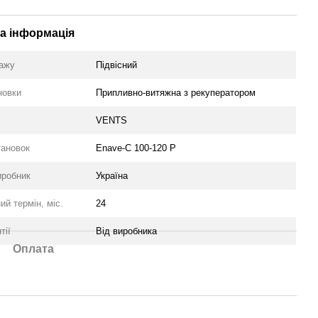
а інформація
тажу
Підвісний
новки
Припливно-витяжна з рекуператором
VENTS
тановок
Enave-C 100-120 P
иробник
Україна
ий термін, міс.
24
тії
Від виробника
Оплата