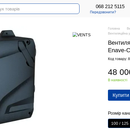
068 212 5115
Передзвонити?
Головна
В
Вентиляційна 
Вентиля
Enave-C
Код товару: 
48 00
В наявності
Купити
Розмір кан
100 / 125