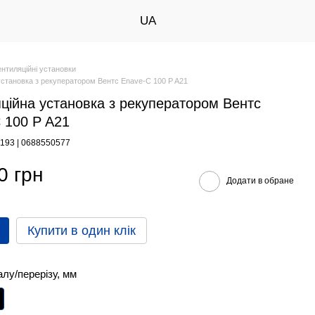
UA
ентиляційні установки
установка з рекуператором Вентс Enave-C 100 P A21
ційна установка з рекуператором Вентс
 100 P A21
8193 | 0688550577
0 грн
Додати в обране
Купити в один клік
алу/перерізу, мм