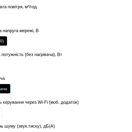
ата повітря, м³/год
 напруга мережі, В
0)
потужність (без нагрівача), Вт
ача
вача
 керування через Wi-Fi (моб. додаток)
нь шуму (звук.тиску), дБ(А)