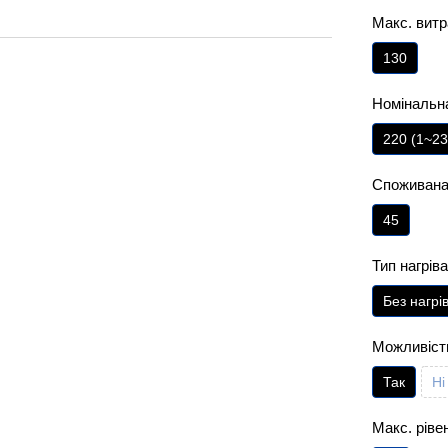
Макс. витр
130
Номінальна
220 (1~23
Споживана 
45
Тип нагрів
Без нагрі
Можливість
Так
Ні
Макс. ріве