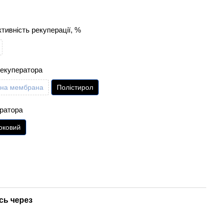
тивність рекуперації, %
рекуператора
йна мембрана
Полістирол
ератора
оковий
сь через