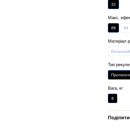
32
Макс. ефек
88
94
Матеріал 
Ентальпі
Тип рекуп
Протипот
Вага, кг
8
Поділити