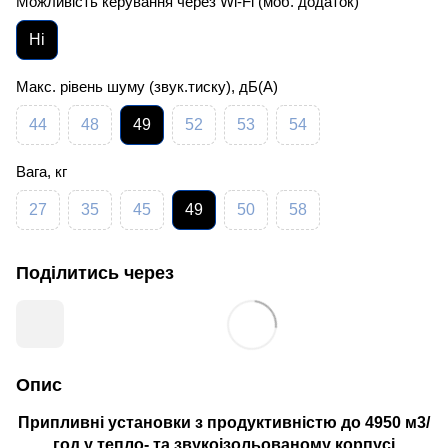
Можливість керування через Wi-Fi (моб. додаток)
Ні
Макс. рівень шуму (звук.тиску), дБ(А)
44
48
49
52
53
54
Вага, кг
27
35
45
49
50
58
Поділитись через
Опис
Припливні установки з продуктивністю до 4950 м3/
год у тепло- та звукоізольованому корпусі