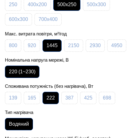
250
400х200
500x250
500x300
600x300
700x400
Макс. витрата повітря, м³/год
800
920
1445
2150
2930
4950
Номінальна напруга мережі, В
220 (1~230)
Споживана потужність (без нагрівача), Вт
139
165
222
387
425
698
Тип нагрівача
Водяний