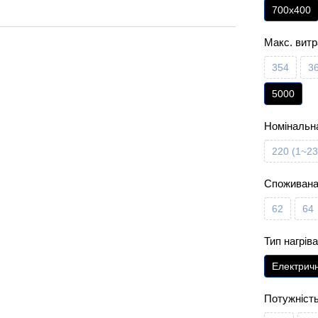
700х400
Макс. витр
354
3
5000
Номінальна
220 (1~23
Споживана 
62
64
Тип нагрів
Електрич
Потужність