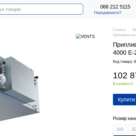
068 212 5115
Передзвонити?
Головна
В
Припливна вен
Приплив
4000 Е-
Код товару: 
102 8
В наявності
Купити
Розмір кан
160
2