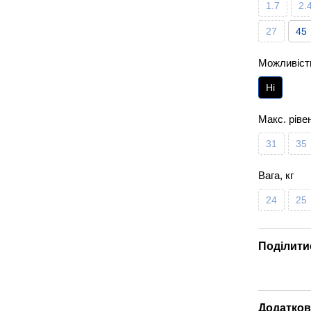
1.7
2.
27
45
Можливість
Ні
Макс. ріве
31
35
Вага, кг
24
25
Поділити
Додатков