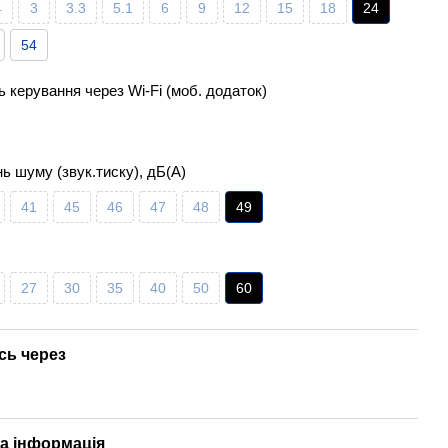
4
3
3.3
5.1
6
9
12
15
18
24
54
 керування через Wi-Fi (моб. додаток)
нь шуму (звук.тиску), дБ(А)
41
45
46
47
48
49
27
30
35
40
50
60
сь через
а інформація