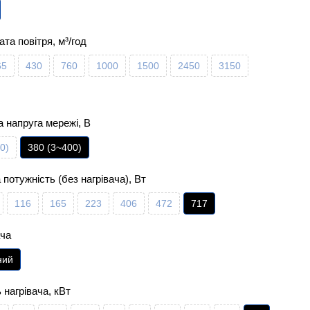
ата повітря, м³/год
65
430
760
1000
1500
2450
3150
 напруга мережі, В
0)
380 (3~400)
потужність (без нагрівача), Вт
116
165
223
406
472
717
ача
ний
 нагрівача, кВт