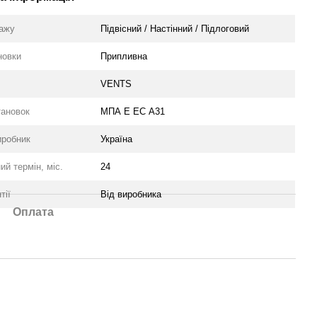
тажу
Підвісний / Настінний / Підлоговий
новки
Припливна
VENTS
тановок
МПА Е ЕС А31
иробник
Україна
ий термін, міс.
24
тії
Від виробника
Оплата