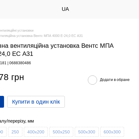
UA
ентиляційні установки
тиляційна установка Вентс МПА 4000 Е-24,0 ЕС А31
на вентиляційна установка Вентс МПА
24,0 ЕС А31
8181 | 0688380486
78 грн
Додати в обране
Купити в один клік
алу/перерізу, мм
00
250
400х200
500х250
500х300
600х300