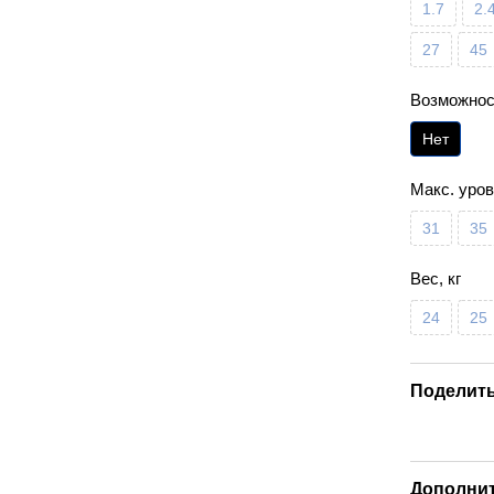
1.7
2.
27
45
Возможност
Нет
Макс. уров
31
35
Вес, кг
24
25
Поделить
Дополни