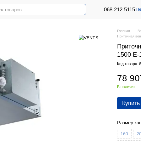
068 212 5115
Пе
Главная
В
Приточная вен
Приточн
1500 Е-
Код товара: 
78 90
В наличии
Купить
Размер ка
160
2