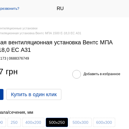
RU
резвонить?
ентиляционные установки
тиляционная установка Вентс МПА 1500 Е-18,0 ЕС А31
ая вентиляционная установка Вентс МПА
18,0 ЕС А31
8173 | 0688376749
7 грн
Добавить в избранное
Купить в один клик
нала/сечения, мм
00
250
400х200
500х250
500х300
600х300