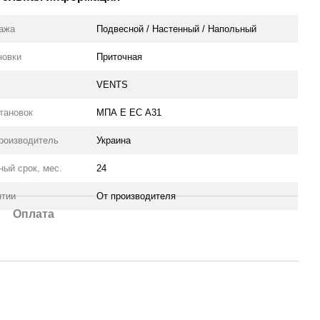
тажа
Подвесной / Настенный / Напольный
новки
Приточная
VENTS
тановок
МПА Е ЕС А31
роизводитель
Украина
ный срок, мес.
24
нтии
От производителя
Оплата