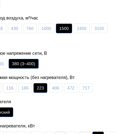
од воздуха, м³/час
65
430
760
1000
1500
2450
3150
ое напряжение сети, В
0)
380 (3~400)
мая мощность (без нагревателя), Вт
116
165
223
406
472
717
ателя
еский
нагревателя, кВт