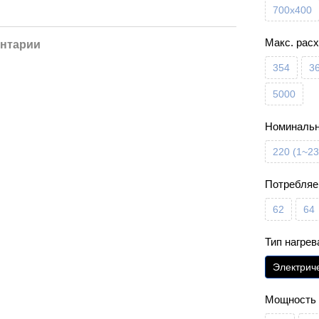
700х400
Макс. расх
нтарии
354
3
5000
Номинальн
220 (1~23
Потребляе
62
64
Тип нагрев
Электрич
Мощность 