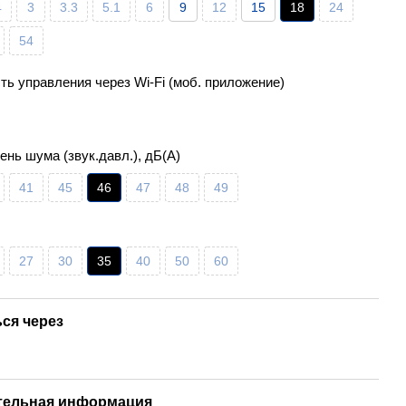
4
3
3.3
5.1
6
9
12
15
18
24
54
ь управления через Wi-Fi (моб. приложение)
ень шума (звук.давл.), дБ(А)
41
45
46
47
48
49
27
30
35
40
50
60
ся через
тельная информация