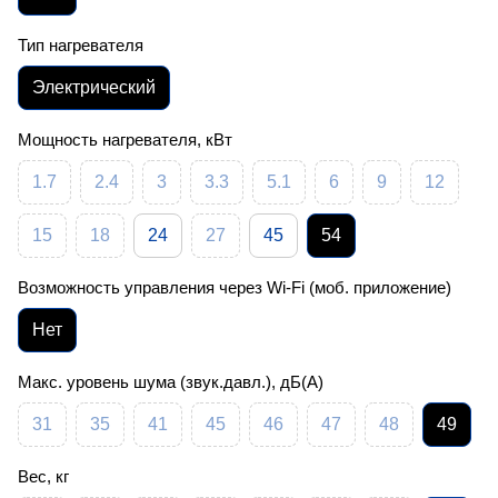
Тип нагревателя
Электрический
Мощность нагревателя, кВт
1.7
2.4
3
3.3
5.1
6
9
12
15
18
24
27
45
54
Возможность управления через Wi-Fi (моб. приложение)
Нет
Макс. уровень шума (звук.давл.), дБ(А)
31
35
41
45
46
47
48
49
Вес, кг