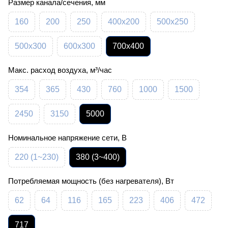
Размер канала/сечения, мм
160
200
250
400х200
500х250
500х300
600х300
700х400
Макс. расход воздуха, м³/час
354
365
430
760
1000
1500
2450
3150
5000
Номинальное напряжение сети, В
220 (1~230)
380 (3~400)
Потребляемая мощность (без нагревателя), Вт
62
64
116
165
223
406
472
717